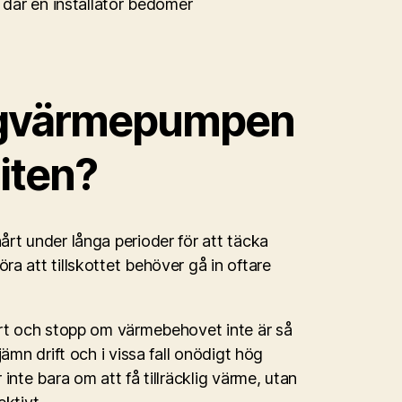
 där en installatör bedömer
rgvärmepumpen
 liten?
rt under långa perioder för att täcka
a att tillskottet behöver gå in oftare
art och stopp om värmebehovet inte är så
ämn drift och i vissa fall onödigt hög
nte bara om att få tillräcklig värme, utan