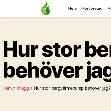
Hem
För företag
F
Hur stor 
behöver ja
Hem
»
Inlägg
»
Hur stor bergvärmepump behöver jag?