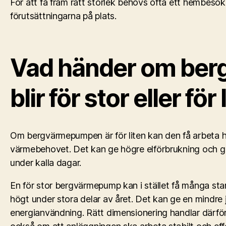
För att få fram rätt storlek behövs ofta ett hembesök
förutsättningarna på plats.
Vad händer om be
blir för stor eller för
Om bergvärmepumpen är för liten kan den få arbeta hå
värmebehovet. Det kan ge högre elförbrukning och gör
under kalla dagar.
En för stor bergvärmepump kan i stället få många st
högt under stora delar av året. Det kan ge en mindre j
energianvändning. Rätt dimensionering handlar därför i