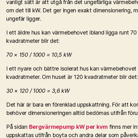
vanligt sätt är att utgå från det ungefärliga värmeb
om det till kW. Det ger ingen exakt dimensionering, m
ungefär ligger.
I ett äldre hus kan värmebehovet ibland ligga runt 7
kvadratmeter blir det:
70 × 150 / 1000 = 10,5 kW
I ett nyare och bättre isolerat hus kan värmebehovet 
kvadratmeter. Om huset är 120 kvadratmeter blir det:
30 × 120 / 1000 = 3,6 kW
Det här är bara en förenklad uppskattning. För att kom
behöver dimensioneringen alltid bedömas utifrån föru
På sidan
Bergvärmepump kW per kvm
finns mer i
uppskattas utifrån boyta och andra delar som påverk