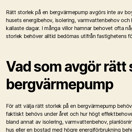
Rätt storlek på en bergvärmepump avgörs inte av bo
husets energibehov, isolering, varmvattenbehov och 
kallaste dagar. I många villor hamnar behovet ofta n
storlek behöver alltid bedömas utifrån fastighetens fö
Vad som avgör rätt 
bergvärmepump
För att välja rätt storlek på en bergvärmepump behö
faktiskt behövs under året och hur högt effektbehove
bland annat av isolering, varmvattenbehov, planlösnin
hus eller en bostad med högre energiförbrukning beh