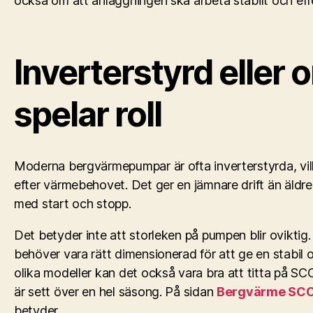
också om att anläggningen ska arbeta stabilt och effe
Inverterstyrd eller o
spelar roll
Moderna bergvärmepumpar är ofta inverterstyrda, vil
efter värmebehovet. Det ger en jämnare drift än äldr
med start och stopp.
Det betyder inte att storleken på pumpen blir ovikti
behöver vara rätt dimensionerad för att ge en stabil o
olika modeller kan det också vara bra att titta på S
är sett över en hel säsong. På sidan
Bergvärme SC
betyder.