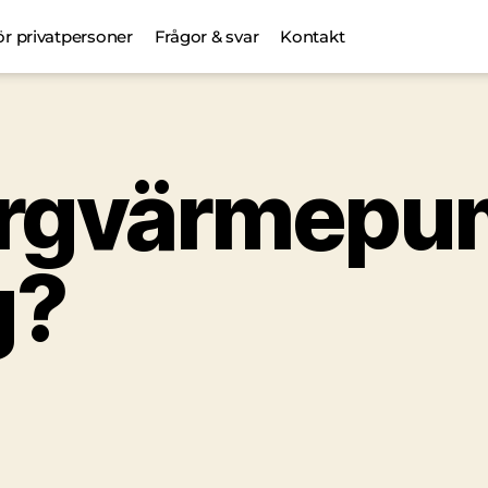
ör privatpersoner
Frågor & svar
Kontakt
bergvärmep
g?