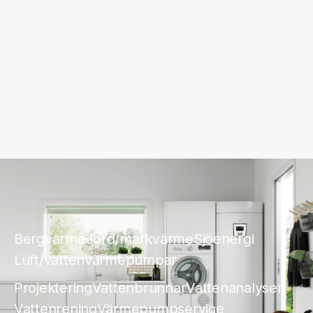
Bergvärme
Jord/markvärme
Sjöenergi
Luft/vattenvärmepumpar
Projektering
Vattenbrunnar
Vattenanalyser
Vattenrening
Värmepumpservice