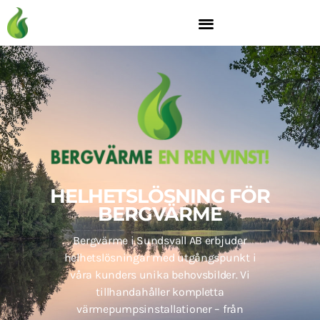
HELHETSLÖSNING FÖR
BERGVÄRME
Bergvärme i Sundsvall AB erbjuder
helhetslösningar med utgångspunkt i
våra kunders unika behovsbilder. Vi
tillhandahåller kompletta
värmepumpsinstallationer – från