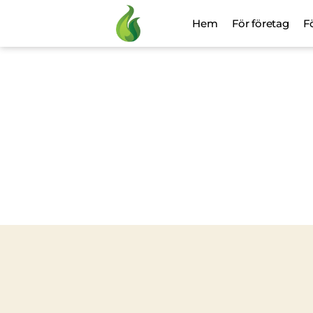
Hem
För företag
F