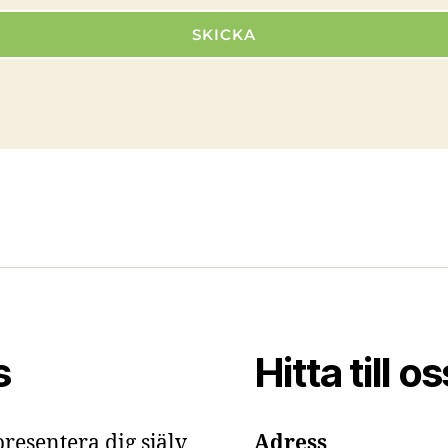
SKICKA
s
Hitta till os
presentera dig själv
Adress