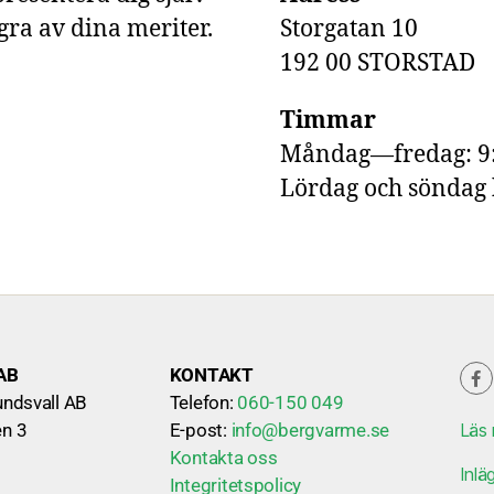
ra av dina meriter.
Storgatan 10
192 00 STORSTAD
Timmar
Måndag—fredag: 9
Lördag och söndag 
AB
KONTAKT
undsvall AB
Telefon:
060-150 049
n 3
E-post:
info@bergvarme.se
Läs 
Kontakta oss
Inlä
Integritetspolicy